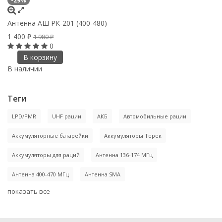
-29%
-
Антенна АШ РК-201 (400-480)
А
1 400
1
₽
1 980
₽
0
В корзину
В наличии
В
Теги
LPD/PMR
UHF рации
АКБ
Автомобильные рации
Аккумуляторные батарейки
Аккумуляторы Терек
Аккумуляторы для раций
Антенна 136-174 МГц
Антенна 400-470 МГц
Антенна SMA
показать все