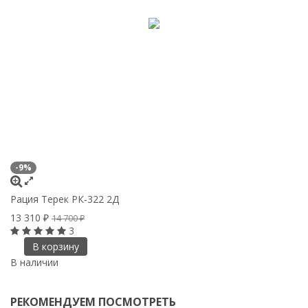
-9%
-
Рация Терек РК-322 2Д
Р
13 310
1
₽
14 700
₽
3
В корзину
В наличии
В
РЕКОМЕНДУЕМ ПОСМОТРЕТЬ