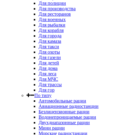
Для полиции
Для производства
Для ресторанов
Для военных
Для рыбалки
Для корабля
Для города
Для камаза
Для такси
Для охоты
Для газели
Для детей
Для дома
Для леса
Для МЧС
Для трассы
Для гор
По типу
Автомобильные рации
Авиационные радиостанции
Безлицензионные рации
Водонепроницаемые рации
Двухдиапазонные рации
Мини рации
Морские радиостанции