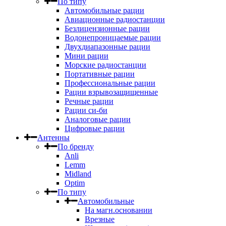
По типу
Автомобильные рации
Авиационные радиостанции
Безлицензионные рации
Водонепроницаемые рации
Двухдиапазонные рации
Мини рации
Морские радиостанции
Портативные рации
Профессиональные рации
Рации взрывозащищенные
Речные рации
Рации си-би
Аналоговые рации
Цифровые рации
Антенны
По бренду
Anli
Lemm
Midland
Optim
По типу
Автомобильные
На магн.основании
Врезные