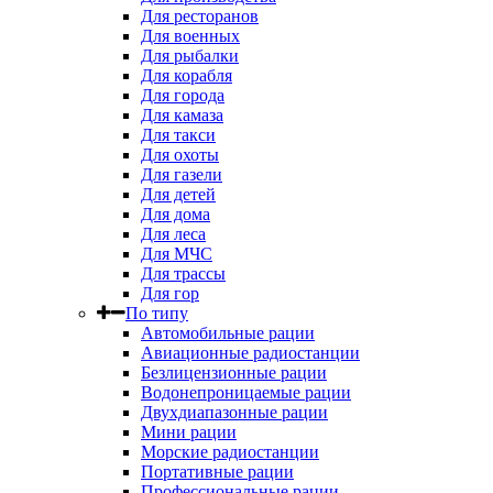
Для ресторанов
Для военных
Для рыбалки
Для корабля
Для города
Для камаза
Для такси
Для охоты
Для газели
Для детей
Для дома
Для леса
Для МЧС
Для трассы
Для гор
По типу
Автомобильные рации
Авиационные радиостанции
Безлицензионные рации
Водонепроницаемые рации
Двухдиапазонные рации
Мини рации
Морские радиостанции
Портативные рации
Профессиональные рации