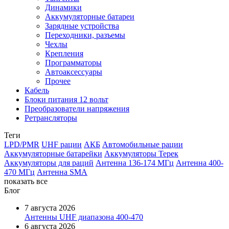
Динамики
Аккумуляторные батареи
Зарядные устройства
Переходники, разъемы
Чехлы
Крепления
Программаторы
Автоаксессуары
Прочее
Кабель
Блоки питания 12 вольт
Преобразователи напряжения
Ретрансляторы
Теги
LPD/PMR
UHF рации
АКБ
Автомобильные рации
Аккумуляторные батарейки
Аккумуляторы Терек
Аккумуляторы для раций
Антенна 136-174 МГц
Антенна 400-
470 МГц
Антенна SMA
показать все
Блог
7 августа 2026
Антенны UHF диапазона 400-470
6 августа 2026