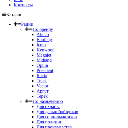
Контакты
Каталог
Рации
По бренду
Alinco
Baofeng
Icom
Kenwood
Megajet
Midland
Optim
President
Racio
Track
Vector
Аргут
Терек
По назначению
Для охраны
Для дальнобойщиков
Для горнолыжников
Для полиции
Для производства