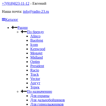
+7(918)023-11-12
- Евгений
Наша почта:
info@radio-23.ru
Каталог
Рации
По бренду
Alinco
Baofeng
Icom
Kenwood
Megajet
Midland
Optim
President
Racio
Track
Vector
Аргут
Терек
По назначению
Для охраны
Для дальнобойщиков
Для горнолыжников