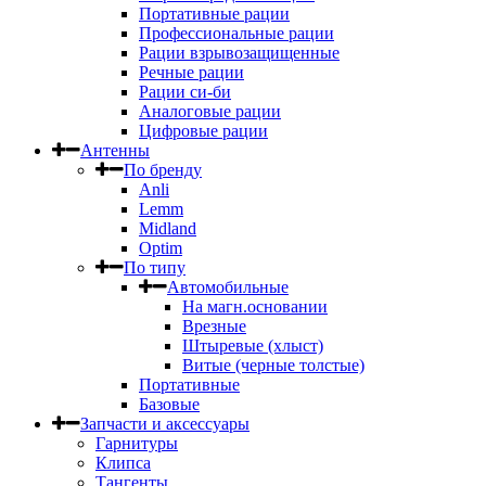
Портативные рации
Профессиональные рации
Рации взрывозащищенные
Речные рации
Рации си-би
Аналоговые рации
Цифровые рации
Антенны
По бренду
Anli
Lemm
Midland
Optim
По типу
Автомобильные
На магн.основании
Врезные
Штыревые (хлыст)
Витые (черные толстые)
Портативные
Базовые
Запчасти и аксессуары
Гарнитуры
Клипса
Тангенты