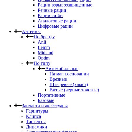
Рации взрывозащищенные
Речные рации
Рации си-би
Аналоговые рации
Цифровые рации
Антенны
По бренду
Anli
Lemm
Midland
Optim
По типу
Автомобильные
На магн.основании
Врезные
Штыревые (хлыст)
Витые (черные толстые)
Портативные
Базовые
Запчасти и аксессуары
Гарнитуры
Клипса
Тангенты
Динамики