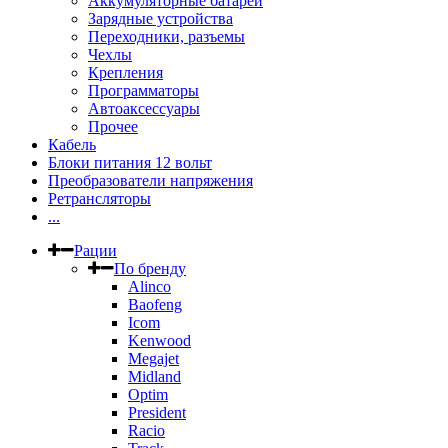
Аккумуляторные батареи
Зарядные устройства
Переходники, разъемы
Чехлы
Крепления
Программаторы
Автоаксессуары
Прочее
Кабель
Блоки питания 12 вольт
Преобразователи напряжения
Ретрансляторы
...
Рации
По бренду
Alinco
Baofeng
Icom
Kenwood
Megajet
Midland
Optim
President
Racio