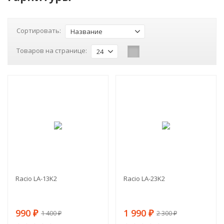
Сортировать:
Название
Товаров на странице:
24
-29%
-13%
Racio LA-13K2
Racio LA-23K2
990
1 990
₽
₽
1 400
2 300
₽
₽