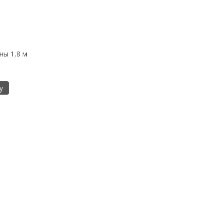
ы 1,8 м
у