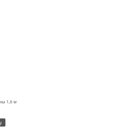
ы 1,6 м
у