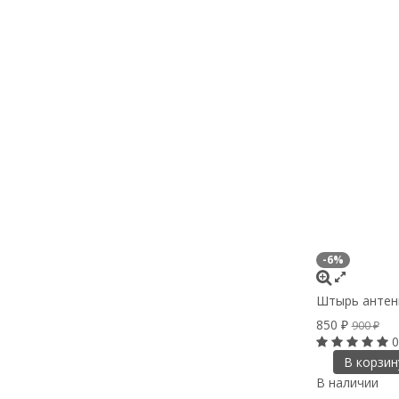
-6%
Штырь антенн
850
₽
900
₽
0
В корзин
В наличии