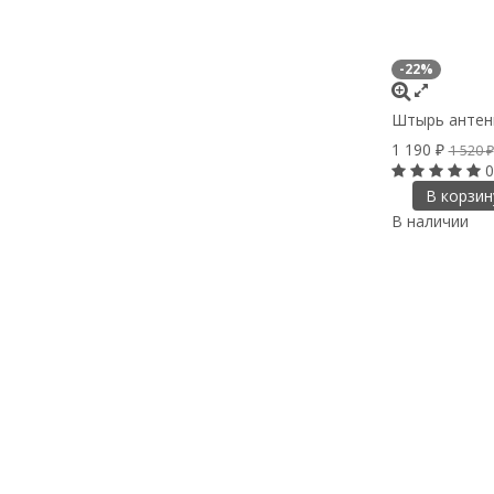
-22%
Штырь антенн
1 190
₽
1 520
₽
0
В корзин
В наличии