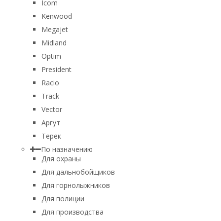
Icom
Kenwood
Megajet
Midland
Optim
President
Racio
Track
Vector
Аргут
Терек
По назначению
Для охраны
Для дальнобойщиков
Для горнолыжников
Для полиции
Для производства