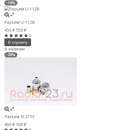
-18%
Разъем U-112B
450
550
₽
₽
0
В корзину
В наличии
-20%
Разъем N-211F
400
500
₽
₽
0