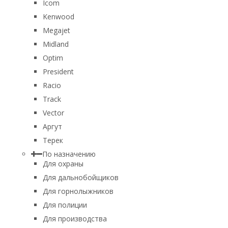
Icom
Kenwood
Megajet
Midland
Optim
President
Racio
Track
Vector
Аргут
Терек
По назначению
Для охраны
Для дальнобойщиков
Для горнолыжников
Для полиции
Для производства