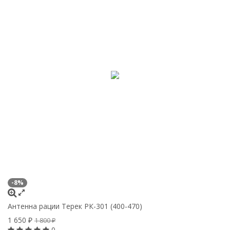
-8%
-
Антенна рации Терек РК-301 (400-470)
А
1 650
3
₽
1 800
₽
0