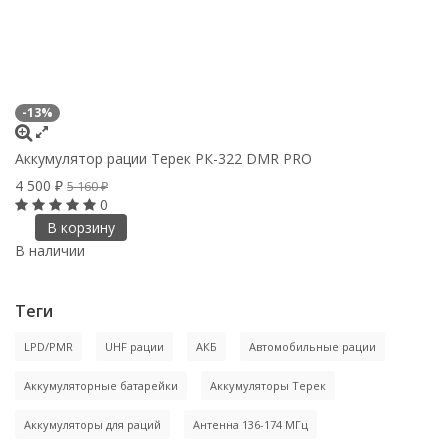
-13%
-
Аккумулятор рации Терек РК-322 DMR PRO
Р
4 500
1
₽
5 160
₽
0
В корзину
В наличии
В
Теги
LPD/PMR
UHF рации
АКБ
Автомобильные рации
Аккумуляторные батарейки
Аккумуляторы Терек
Аккумуляторы для раций
Антенна 136-174 МГц