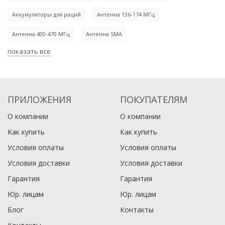
480)
Аккумуляторы для раций
Антенна 136-174 МГц
4 700
1 950
Антенна 400-470 МГц
₽
Антенна SMA
₽
5 100
2 300
₽
₽
Рация Терек РК-322 DMR +
Рация Терек РК-301
AES
0
1
показать все
В корзину
В корзину
19 665
11 440
₽
₽
21 000
₽
В наличии
В наличии
0
0
ПРИЛОЖЕНИЯ
ПОКУПАТЕЛЯМ
В корзину
В корзину
О компании
О компании
В наличии
В наличии
Как купить
Как купить
Условия оплаты
Условия оплаты
Условия доставки
Условия доставки
Гарантия
Гарантия
Юр. лицам​
Юр. лицам​
Блог
Контакты