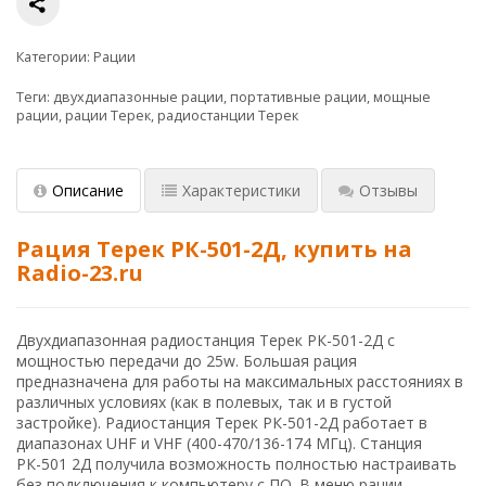
Категории:
Рации
Теги:
двухдиапазонные рации
,
портативные рации
,
мощные
рации
,
рации Терек
,
радиостанции Терек
Описание
Характеристики
Отзывы
Рация Терек РК-501-2Д, купить на
Radio-23.ru
Двухдиапазонная радиостанция Терек РК-501-2Д с
мощностью передачи до 25w. Большая рация
предназначена для работы на максимальных расстояниях в
различных условиях (как в полевых, так и в густой
застройке). Радиостанция Терек РК-501-2Д работает в
диапазонах UHF и VHF (400-470/136-174 МГц). Станция
РК-501 2Д получила возможность полностью настраивать
без подключения к компьютеру с ПО. В меню рации