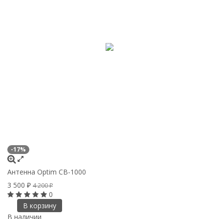
-17%
-
Антенна Optim CB-1000
А
3 500
2
4 200
₽
₽
0
В корзину
В наличии
В