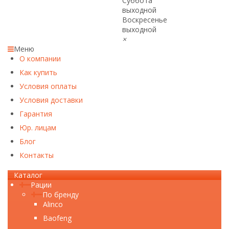
Суббота
выходной
Воскресенье
выходной
×
Меню
О компании
Как купить
Условия оплаты
Условия доставки
Гарантия
Юр. лицам​
Блог
Контакты
Каталог
Рации
По бренду
Alinco
Baofeng