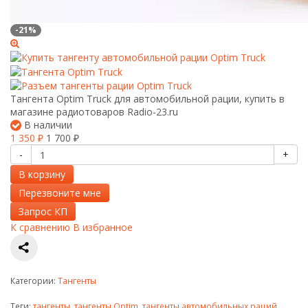
-21%
Тангента Optim Truck для автомобильной рации, купить в
магазине радиотоваров Radio-23.ru
В наличии
1 350
1 700
₽
₽
-
+
В корзину
Перезвоните мне
Запрос КП
К сравнению
В избранное
Категории:
Тангенты
Теги:
тангенты
,
тангенты Optim
,
тангенты автомобильных раций