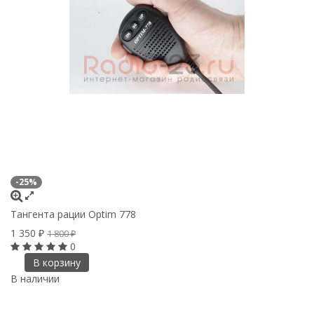
-25%
-
Тангента рации Optim 778
Та
1 350
1
₽
1 800
₽
0
В корзину
В наличии
В