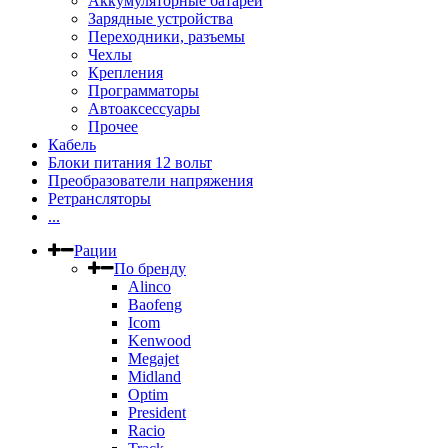
Аккумуляторные батареи
Зарядные устройства
Переходники, разъемы
Чехлы
Крепления
Программаторы
Автоаксессуары
Прочее
Кабель
Блоки питания 12 вольт
Преобразователи напряжения
Ретрансляторы
...
Рации
По бренду
Alinco
Baofeng
Icom
Kenwood
Megajet
Midland
Optim
President
Racio