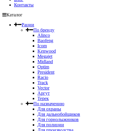
Контакты
Каталог
Рации
По бренду
Alinco
Baofeng
Icom
Kenwood
Megajet
Midland
Optim
President
Racio
Track
Vector
Аргут
Терек
По назначению
Для охраны
Для дальнобойщиков
Для горнолыжников
Для полиции
Для производства