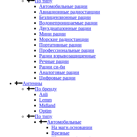
По типу
Автомобильные рации
Авиационные радиостанции
Безлицензионные рации
Водонепроницаемые рации
Двухдиапазонные рации
Мини рации
Морские радиостанции
Портативные рации
Профессиональные рации
Рации взрывозащищенные
Речные рации
Рации си-би
Аналоговые рации
Цифровые рации
Антенны
По бренду
Anli
Lemm
Midland
Optim
По типу
Автомобильные
На магн.основании
Врезные