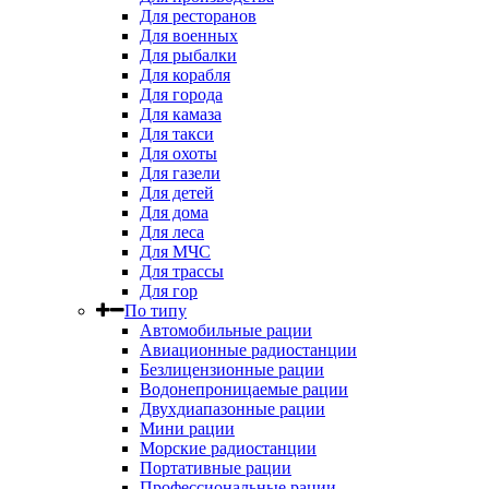
Для ресторанов
Для военных
Для рыбалки
Для корабля
Для города
Для камаза
Для такси
Для охоты
Для газели
Для детей
Для дома
Для леса
Для МЧС
Для трассы
Для гор
По типу
Автомобильные рации
Авиационные радиостанции
Безлицензионные рации
Водонепроницаемые рации
Двухдиапазонные рации
Мини рации
Морские радиостанции
Портативные рации
Профессиональные рации