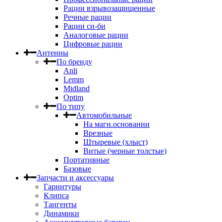
Рации взрывозащищенные
Речные рации
Рации си-би
Аналоговые рации
Цифровые рации
Антенны
По бренду
Anli
Lemm
Midland
Optim
По типу
Автомобильные
На магн.основании
Врезные
Штыревые (хлыст)
Витые (черные толстые)
Портативные
Базовые
Запчасти и аксессуары
Гарнитуры
Клипса
Тангенты
Динамики