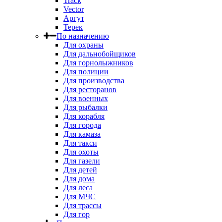
Track
Vector
Аргут
Терек
По назначению
Для охраны
Для дальнобойщиков
Для горнолыжников
Для полиции
Для производства
Для ресторанов
Для военных
Для рыбалки
Для корабля
Для города
Для камаза
Для такси
Для охоты
Для газели
Для детей
Для дома
Для леса
Для МЧС
Для трассы
Для гор