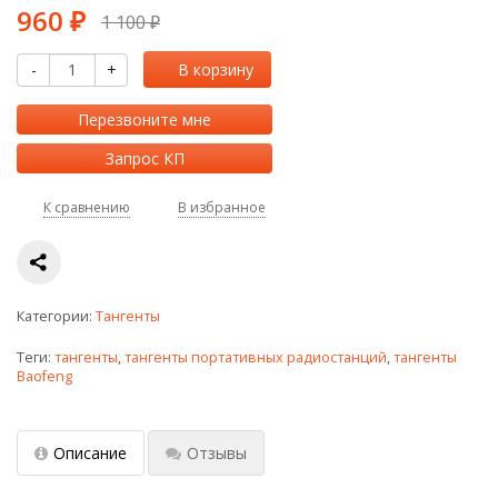
960
1 100
₽
₽
-
+
В корзину
Перезвоните мне
Запрос КП
К сравнению
В избранное
Категории:
Тангенты
Теги:
тангенты
,
тангенты портативных радиостанций
,
тангенты
Baofeng
Описание
Отзывы