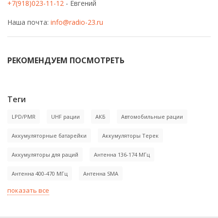
+7(918)023-11-12
- Евгений
Наша почта:
info@radio-23.ru
РЕКОМЕНДУЕМ ПОСМОТРЕТЬ
-25%
-21%
Теги
LPD/PMR
UHF рации
АКБ
Автомобильные рации
Аккумуляторные батарейки
Аккумуляторы Терек
Аккумуляторы для раций
Антенна 136-174 МГц
Антенна 400-470 МГц
Антенна SMA
Тангента рации Optim 778
Тангента ТУЗ-425 (401)
показать все
1 350
2 600
1 800
3 300
₽
₽
₽
₽