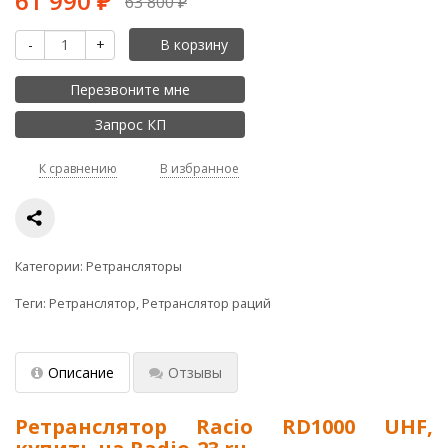
61 990
₽
63 800
₽
-
+
В корзину
Перезвоните мне
Запрос КП
К сравнению
В избранное
Категории:
Ретрансляторы
Теги:
Ретранслятор
,
Ретранслятор раций
Описание
Отзывы
Ретранслятор Racio RD1000 UHF,