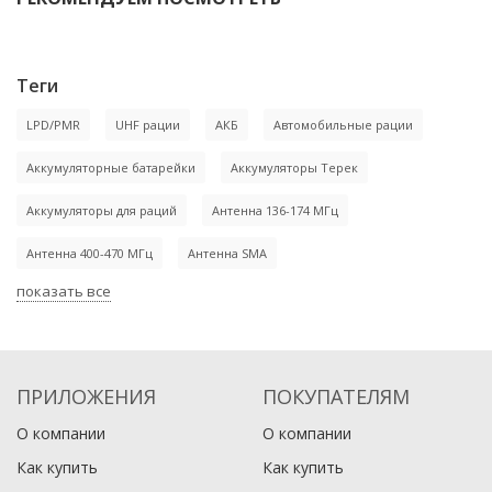
-4%
-4%
Теги
LPD/PMR
UHF рации
АКБ
Автомобильные рации
Аккумуляторные батарейки
Аккумуляторы Терек
Рация Терек РК-201
Рация Терек РК-322 2Д
Аккумуляторы для раций
Антенна 136-174 МГц
7 000
13 310
Антенна 400-470 МГц
₽
Антенна SMA
₽
8 400
14 700
₽
₽
Рация Терек РК-501 2Д
Ретранслятор Терек
РТ-2800
0
3
показать все
В корзину
В корзину
27 390
70 120
₽
₽
28 400
73 000
₽
₽
В наличии
В наличии
1
0
ПРИЛОЖЕНИЯ
ПОКУПАТЕЛЯМ
В корзину
В корзину
О компании
О компании
В наличии
В наличии
Как купить
Как купить