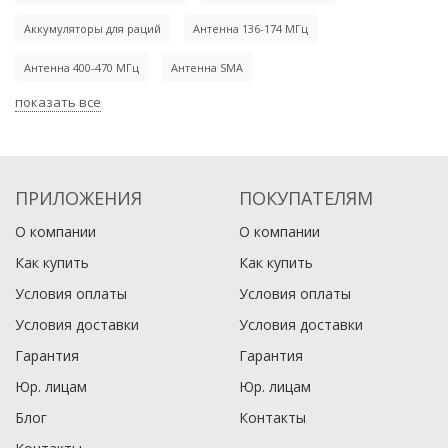
RC801
Аккумуляторы для раций
Антенна 136-174 МГц
3 990
1 550
Антенна 400-470 МГц
₽
Антенна SMA
₽
4 300
18 500
₽
₽
Терек РК-322 DMR GPS
Рация Racio R620 H
0
0
показать все
В корзину
В корзину
22 900
8 350
₽
₽
24 000
9 140
₽
₽
В наличии
В наличии
0
1
ПРИЛОЖЕНИЯ
ПОКУПАТЕЛЯМ
В корзину
В корзину
О компании
О компании
В наличии
В наличии
Как купить
Как купить
Условия оплаты
Условия оплаты
Условия доставки
Условия доставки
Гарантия
Гарантия
Юр. лицам​
Юр. лицам​
Блог
Контакты