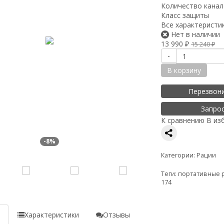
Количество кана
Класс защиты
Все характеристи
Нет в наличии
13 990
₽
15 240
₽
-
В корзину
Перезвон
Запро
К сравнению
В из
-8%
Категории:
Рации
Теги:
портативные 
174
е
Характеристики
Отзывы