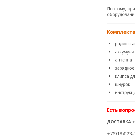
Поэтому, при
оборудовани
Комплектац
радиостан
аккумуля
антенна
зарядное 
клипса дл
шнурок
инструкци
Есть вопро
ДОСТАВКА т
+7(918)023-