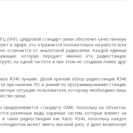
Гц (VHF). Цифровой стандарт связи обеспечит качественную
вуют в эфире, это отражается положительно на работе всех
но отличается от аналоговой радиосвязи. Каждой единице
рмации, которую передает именно эта радиостанция.
рупп, на одной частоте и при этом не создавая помех друг
acio R340 лучшим. Делая краткий обзор радиостанции R340
ти при наличии ПО и знаний по программированию станции.
приятную ситуацию пользователя, которому необходимо лишь
честве связи.
и придерживаются стандарту DMR, поскольку на объектах,
уются различные виды охранных систем, которые влияют на
в таких радиостанциях как Racio R340, поскольку каждое
еспондентом может иметь высокий риск, и даже возможную