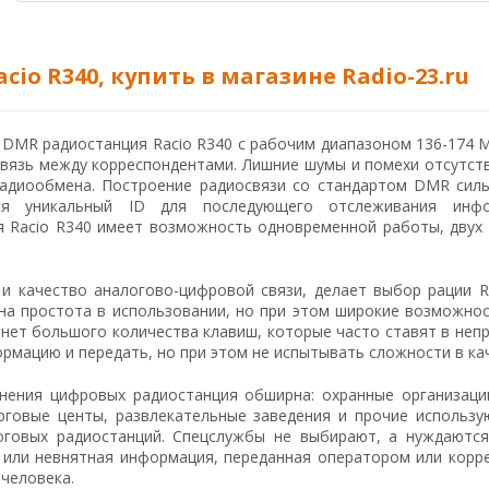
cio R340, купить в магазине Radio-23.ru
DMR радиостанция Racio R340 с рабочим диапазоном 136-174 М
вязь между корреспондентами. Лишние шумы и помехи отсутст
радиообмена. Построение радиосвязи со стандартом DMR силь
тся уникальный ID для последующего отслеживания инфо
 Racio R340 имеет возможность одновременной работы, двух г
 и качество аналогово-цифровой связи, делает выбор рации R
на простота в использовании, но при этом широкие возможнос
 нет большого количества клавиш, которые часто ставят в не
рмацию и передать, но при этом не испытывать сложности в ка
нения цифровых радиостанция обширна: охранные организаци
орговые центы, развлекательные заведения и прочие использ
оговых радиостанций. Спецслужбы не выбирают, а нуждаются 
 или невнятная информация, переданная оператором или корр
 человека.