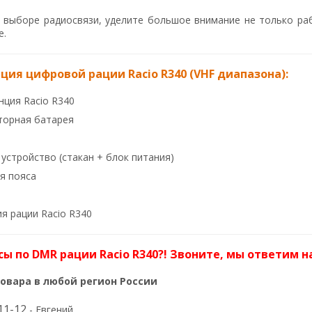
 выборе радиосвязи, уделите большое внимание не только ра
е.
ия цифровой рации Racio R340 (VHF диапазона):
ция Racio R340
торная батарея
устройство (стакан + блок питания)
я пояса
я рации Racio R340
сы по DMR рации Racio R340?! Звоните, мы ответим н
овара в любой регион России
11-12
- Евгений