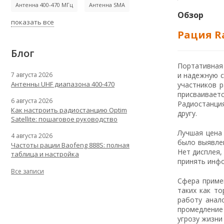
Антенна 400-470 МГц
Антенна SMA
Обзор
показать все
Рация Ra
Блог
Портативная 
и надежную с
7 августа 2026
Антенны UHF диапазона 400-470
участников 
присваивае
6 августа 2026
Радиостанция
Как настроить радиостанцию Optim
другу.
Satellite: пошаговое руководство
Лучшая цена
4 августа 2026
было выявле
Частоты рации Baofeng 888S: полная
Нет дисплея,
таблица и настройка
принять инфо
Все записи
Сфера приме
таких как т
работу анал
промедление
угрозу жизни