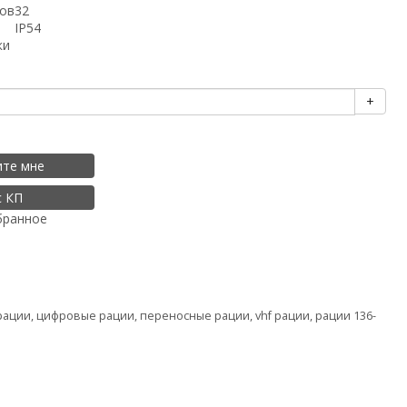
лов
32
IP54
ки
+
ите мне
с КП
бранное
рации
,
цифровые рации
,
переносные рации
,
vhf рации
,
рации 136-