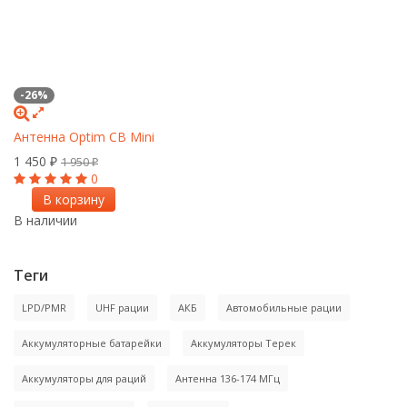
-26%
-
Антенна Optim CB Mini
Ан
1 450
1
1 950
₽
₽
0
В корзину
В наличии
В
Теги
LPD/PMR
UHF рации
АКБ
Автомобильные рации
Аккумуляторные батарейки
Аккумуляторы Терек
Аккумуляторы для раций
Антенна 136-174 МГц