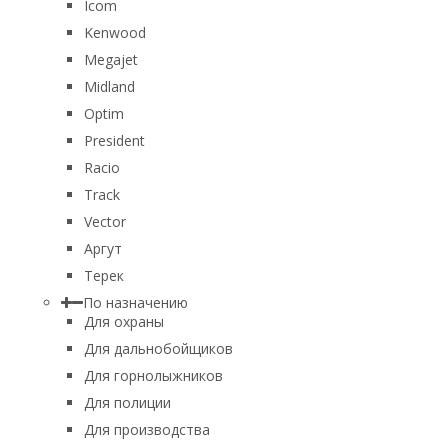
Icom
Kenwood
Megajet
Midland
Optim
President
Racio
Track
Vector
Аргут
Терек
По назначению
Для охраны
Для дальнобойщиков
Для горнолыжников
Для полиции
Для производства