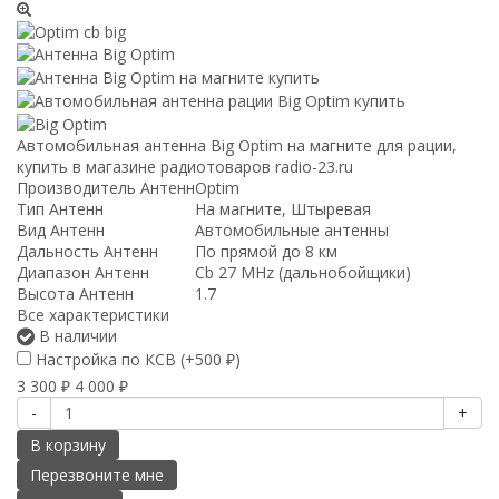
Автомобильная антенна Big Optim на магните для рации,
купить в магазине радиотоваров radio-23.ru
Производитель Антенн
Optim
Тип Антенн
На магните, Штыревая
Вид Антенн
Автомобильные антенны
Дальность Антенн
По прямой до 8 км
Диапазон Антенн
Cb 27 MHz (дальнобойщики)
Высота Антенн
1.7
Все характеристики
В наличии
Настройка по КСВ (+
500
)
₽
3 300
4 000
₽
₽
-
+
В корзину
Перезвоните мне