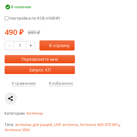
В наличии
Настройка по КСВ (+
500
)
₽
490
₽
680
₽
-
+
В корзину
Перезвоните мне
Запрос КП
К сравнению
В избранное
Категории:
Антенны
Теги:
антенны для раций
,
UHF антенна
,
Антенна 400-470 МГц
,
Антенна SMA