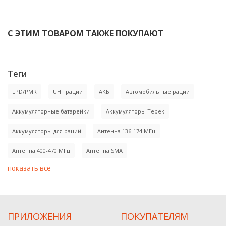
С ЭТИМ ТОВАРОМ ТАКЖЕ ПОКУПАЮТ
-21%
-25%
Теги
LPD/PMR
UHF рации
АКБ
Автомобильные рации
Аккумуляторные батарейки
Аккумуляторы Терек
Аккумуляторы для раций
Антенна 136-174 МГц
Антенна 400-470 МГц
Антенна SMA
Рация Старт 01
АКЛ Старт 01
показать все
2 500
975
₽
₽
3 150
1 300
₽
₽
0
0
ПРИЛОЖЕНИЯ
ПОКУПАТЕЛЯМ
В корзину
В корзину