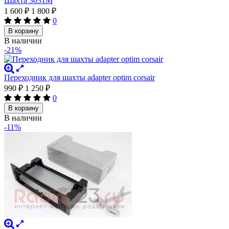
Шахта 3031M
1 600
₽
1 800
₽
0
В корзину
В наличии
-21%
Переходник для шахты adapter optim corsair
990
₽
1 250
₽
0
В корзину
В наличии
-11%