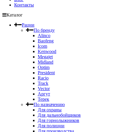
Контакты
Каталог
Рации
По бренду
Alinco
Baofeng
Icom
Kenwood
Megajet
Midland
Optim
President
Racio
Track
Vector
Аргут
Терек
По назначению
Для охраны
Для дальнобойщиков
Для горнолыжников
Для полиции
Для производства