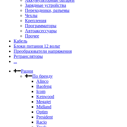
Аккумуляторные батареи
Зарядные устройства
Переходники, разъемы
Чехлы
Крепления
Программаторы
Автоаксессуары
Прочее
Кабель
Блоки питания 12 вольт
Преобразователи напряжения
Ретрансляторы
...
Рации
По бренду
Alinco
Baofeng
Icom
Kenwood
Megajet
Midland
Optim
President
Racio