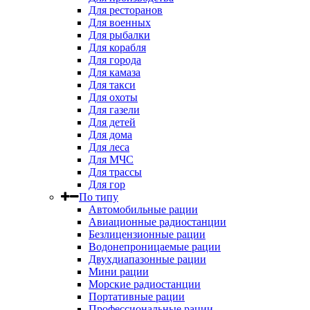
Для ресторанов
Для военных
Для рыбалки
Для корабля
Для города
Для камаза
Для такси
Для охоты
Для газели
Для детей
Для дома
Для леса
Для МЧС
Для трассы
Для гор
По типу
Автомобильные рации
Авиационные радиостанции
Безлицензионные рации
Водонепроницаемые рации
Двухдиапазонные рации
Мини рации
Морские радиостанции
Портативные рации
Профессиональные рации