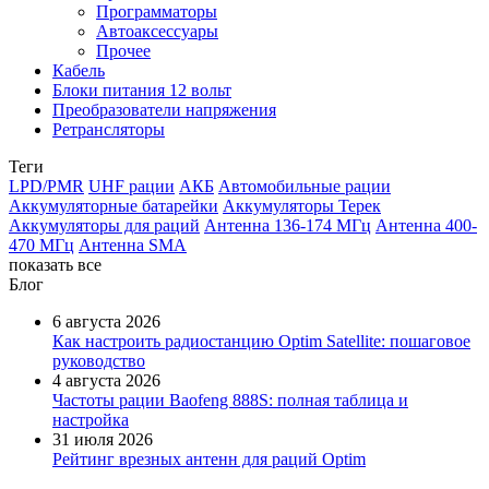
Программаторы
Автоаксессуары
Прочее
Кабель
Блоки питания 12 вольт
Преобразователи напряжения
Ретрансляторы
Теги
LPD/PMR
UHF рации
АКБ
Автомобильные рации
Аккумуляторные батарейки
Аккумуляторы Терек
Аккумуляторы для раций
Антенна 136-174 МГц
Антенна 400-
470 МГц
Антенна SMA
показать все
Блог
6 августа 2026
Как настроить радиостанцию Optim Satellite: пошаговое
руководство
4 августа 2026
Частоты рации Baofeng 888S: полная таблица и
настройка
31 июля 2026
Рейтинг врезных антенн для раций Optim