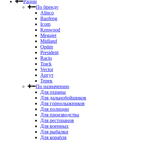
Рации
По бренду
Alinco
Baofeng
Icom
Kenwood
Megajet
Midland
Optim
President
Racio
Track
Vector
Аргут
Терек
По назначению
Для охраны
Для дальнобойщиков
Для горнолыжников
Для полиции
Для производства
Для ресторанов
Для военных
Для рыбалки
Для корабля