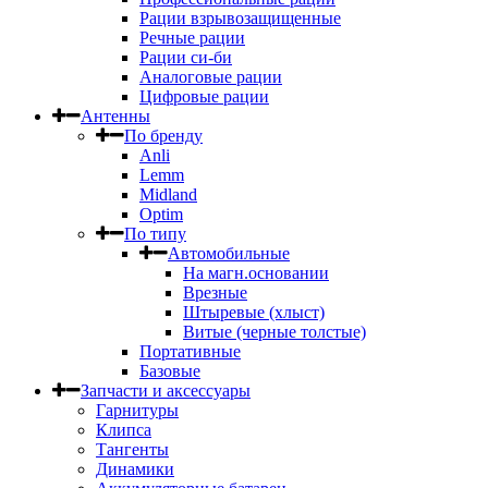
Рации взрывозащищенные
Речные рации
Рации си-би
Аналоговые рации
Цифровые рации
Антенны
По бренду
Anli
Lemm
Midland
Optim
По типу
Автомобильные
На магн.основании
Врезные
Штыревые (хлыст)
Витые (черные толстые)
Портативные
Базовые
Запчасти и аксессуары
Гарнитуры
Клипса
Тангенты
Динамики