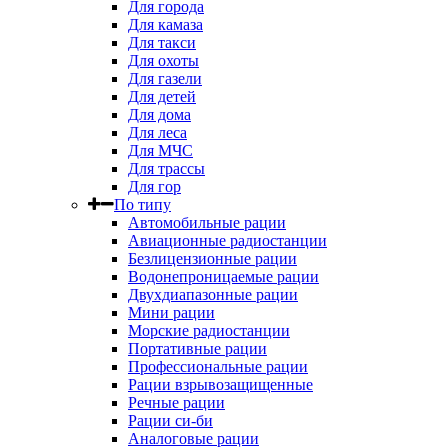
Для города
Для камаза
Для такси
Для охоты
Для газели
Для детей
Для дома
Для леса
Для МЧС
Для трассы
Для гор
По типу
Автомобильные рации
Авиационные радиостанции
Безлицензионные рации
Водонепроницаемые рации
Двухдиапазонные рации
Мини рации
Морские радиостанции
Портативные рации
Профессиональные рации
Рации взрывозащищенные
Речные рации
Рации си-би
Аналоговые рации