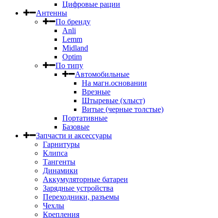
Цифровые рации
Антенны
По бренду
Anli
Lemm
Midland
Optim
По типу
Автомобильные
На магн.основании
Врезные
Штыревые (хлыст)
Витые (черные толстые)
Портативные
Базовые
Запчасти и аксессуары
Гарнитуры
Клипса
Тангенты
Динамики
Аккумуляторные батареи
Зарядные устройства
Переходники, разъемы
Чехлы
Крепления