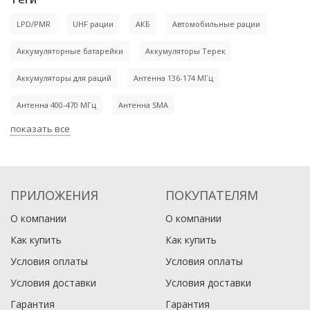
LPD/PMR
UHF рации
АКБ
Автомобильные рации
Аккумуляторные батарейки
Аккумуляторы Терек
Рация Baofeng BF-888S
Антенна BF-888S (400-480)
Аккумуляторы для раций
Антенна 136-174 МГц
990
500
Антенна 400-470 МГц
₽
Антенна SMA
₽
1 100
650
₽
₽
Аккумулятор рации Терек
Аккумулятор рации Терек
РК-322 2Д
РК-322 DMR
0
0
показать все
В корзину
В корзину
3 750
4 500
₽
₽
4 200
5 800
₽
₽
В наличии
В наличии
0
0
ПРИЛОЖЕНИЯ
ПОКУПАТЕЛЯМ
В корзину
В корзину
О компании
О компании
В наличии
В наличии
Как купить
Как купить
Условия оплаты
Условия оплаты
Условия доставки
Условия доставки
Гарантия
Гарантия