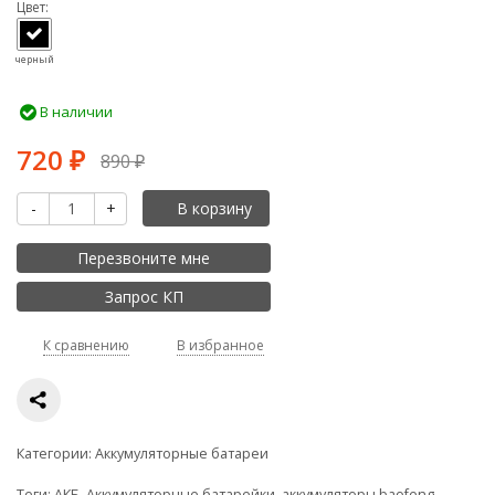
Цвет:
черный
В наличии
720
₽
890
₽
-
+
В корзину
Перезвоните мне
Запрос КП
К сравнению
В избранное
Категории:
Аккумуляторные батареи
Теги:
АКБ
,
Аккумуляторные батарейки
,
аккумуляторы baofeng
,