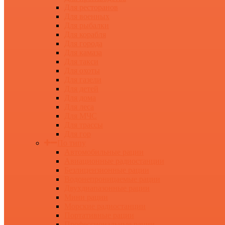
Для ресторанов
Для военных
Для рыбалки
Для корабля
Для города
Для камаза
Для такси
Для охоты
Для газели
Для детей
Для дома
Для леса
Для МЧС
Для трассы
Для гор
По типу
Автомобильные рации
Авиационные радиостанции
Безлицензионные рации
Водонепроницаемые рации
Двухдиапазонные рации
Мини рации
Морские радиостанции
Портативные рации
Профессиональные рации