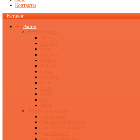
Контакты
Каталог
Рации
По бренду
Alinco
Baofeng
Icom
Kenwood
Megajet
Midland
Optim
President
Racio
Track
Vector
Аргут
Терек
По назначению
Для охраны
Для дальнобойщиков
Для горнолыжников
Для полиции
Для производства