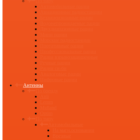
По типу
Автомобильные рации
Авиационные радиостанции
Безлицензионные рации
Водонепроницаемые рации
Двухдиапазонные рации
Мини рации
Морские радиостанции
Портативные рации
Профессиональные рации
Рации взрывозащищенные
Речные рации
Рации си-би
Аналоговые рации
Цифровые рации
Антенны
По бренду
Anli
Lemm
Midland
Optim
По типу
Автомобильные
На магн.основании
Врезные