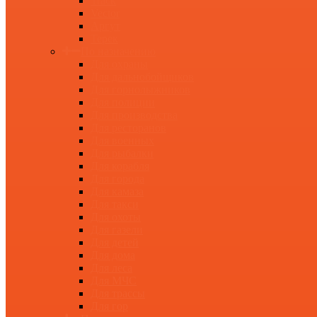
Track
Vector
Аргут
Терек
По назначению
Для охраны
Для дальнобойщиков
Для горнолыжников
Для полиции
Для производства
Для ресторанов
Для военных
Для рыбалки
Для корабля
Для города
Для камаза
Для такси
Для охоты
Для газели
Для детей
Для дома
Для леса
Для МЧС
Для трассы
Для гор