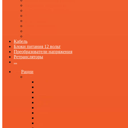
Аккумуляторные батареи
Зарядные устройства
Переходники, разъемы
Чехлы
Крепления
Программаторы
Автоаксессуары
Прочее
Кабель
Блоки питания 12 вольт
Преобразователи напряжения
Ретрансляторы
...
Рации
По бренду
Alinco
Baofeng
Icom
Kenwood
Megajet
Midland
Optim
President
Racio