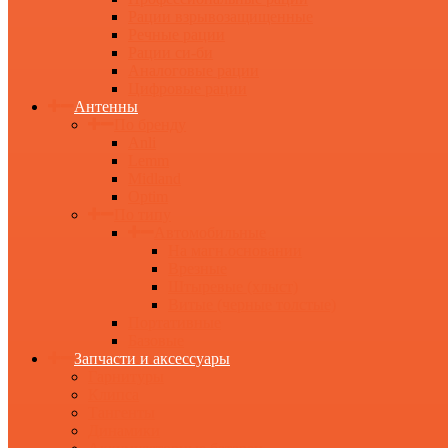
Рации взрывозащищенные
Речные рации
Рации си-би
Аналоговые рации
Цифровые рации
Антенны
По бренду
Anli
Lemm
Midland
Optim
По типу
Автомобильные
На магн.основании
Врезные
Штыревые (хлыст)
Витые (черные толстые)
Портативные
Базовые
Запчасти и аксессуары
Гарнитуры
Клипса
Тангенты
Динамики