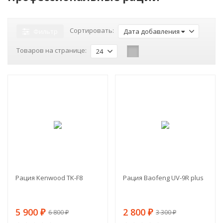
Сортировать:
Фильтр
Дата добавления
Товаров на странице:
24
-13%
-15%
Рация Kenwood TK-F8
Рация Baofeng UV-9R plus
5 900
2 800
₽
₽
6 800
3 300
₽
₽