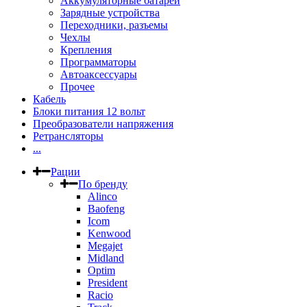
Аккумуляторные батареи
Зарядные устройства
Переходники, разъемы
Чехлы
Крепления
Программаторы
Автоаксессуары
Прочее
Кабель
Блоки питания 12 вольт
Преобразователи напряжения
Ретрансляторы
...
Рации
По бренду
Alinco
Baofeng
Icom
Kenwood
Megajet
Midland
Optim
President
Racio