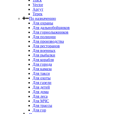
Track
Vector
Аргут
Терек
По назначению
Для охраны
Для дальнобойщиков
Для горнолыжников
Для полиции
Для производства
Для ресторанов
Для военных
Для рыбалки
Для корабля
Для города
Для камаза
Для такси
Для охоты
Для газели
Для детей
Для дома
Для леса
Для МЧС
Для трассы
Для гор