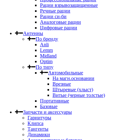
Рации взрывозащищенные
Речные рации
Рации си-би
Аналоговые рации
Цифровые рации
Антенны
По бренду
Anli
Lemm
Midland
Optim
По типу
Автомобильные
На магн.основании
Врезные
Штыревые (хлыст)
Витые (черные толстые)
Портативные
Базовые
Запчасти и аксессуары
Гарнитуры
Клипса
Тангенты
Динамики