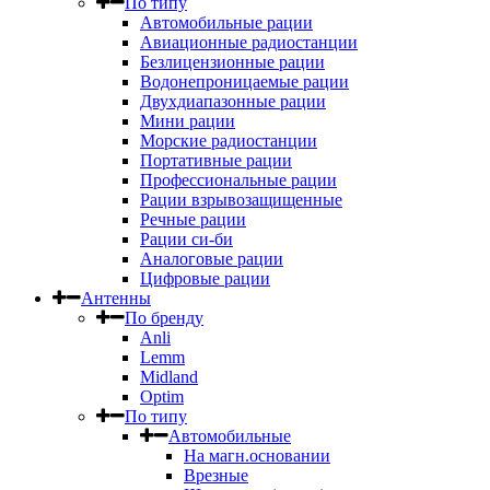
По типу
Автомобильные рации
Авиационные радиостанции
Безлицензионные рации
Водонепроницаемые рации
Двухдиапазонные рации
Мини рации
Морские радиостанции
Портативные рации
Профессиональные рации
Рации взрывозащищенные
Речные рации
Рации си-би
Аналоговые рации
Цифровые рации
Антенны
По бренду
Anli
Lemm
Midland
Optim
По типу
Автомобильные
На магн.основании
Врезные