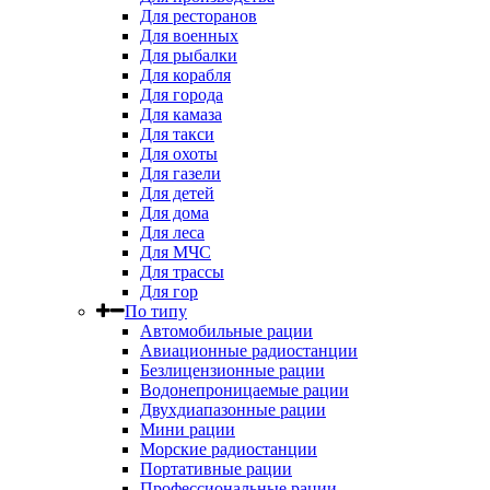
Для ресторанов
Для военных
Для рыбалки
Для корабля
Для города
Для камаза
Для такси
Для охоты
Для газели
Для детей
Для дома
Для леса
Для МЧС
Для трассы
Для гор
По типу
Автомобильные рации
Авиационные радиостанции
Безлицензионные рации
Водонепроницаемые рации
Двухдиапазонные рации
Мини рации
Морские радиостанции
Портативные рации
Профессиональные рации