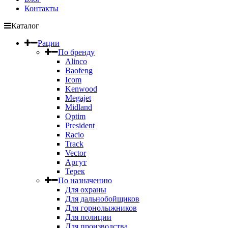
Контакты
Каталог
Рации
По бренду
Alinco
Baofeng
Icom
Kenwood
Megajet
Midland
Optim
President
Racio
Track
Vector
Аргут
Терек
По назначению
Для охраны
Для дальнобойщиков
Для горнолыжников
Для полиции
Для производства