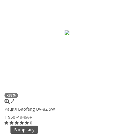
-38%
Рация Baofeng UV-82 5W
1 950
₽
3 150
₽
0
В корзину