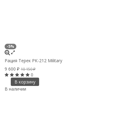
-5%
Рация Терек РК-212 Military
9 600
₽
10 150
₽
0
В корзину
В наличии