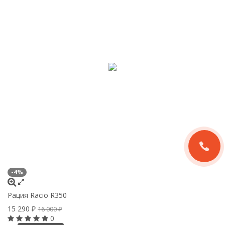
-4%
Рация Racio R350
15 290
₽
16 000
₽
0