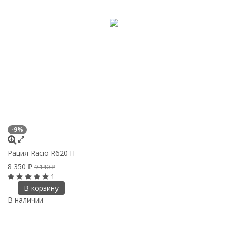
-9%
Рация Racio R620 H
8 350
₽
9 140
₽
1
В корзину
В наличии