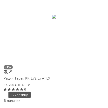
-1%
Рация Терек РК-272 Ex ATEX
84 700
₽
85 650
₽
0
В корзину
В наличии