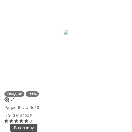
Скидка!
-11%
Рация Racio R610
5 500
6 200
₽
₽
0
В корзину