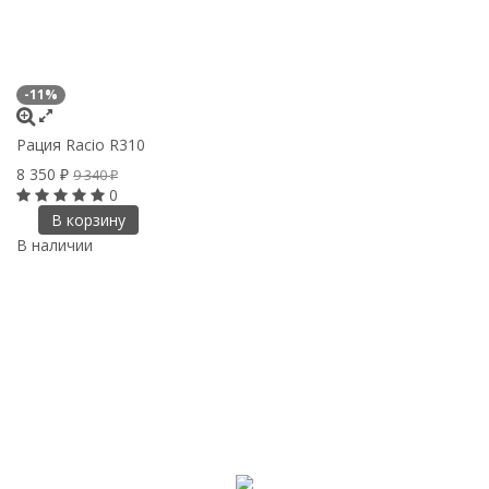
-11%
Рация Racio R310
8 350
9 340
₽
₽
0
В корзину
В наличии