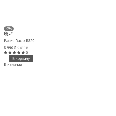
-7%
Рация Racio R820
8 990
9 630
₽
₽
0
В корзину
В наличии