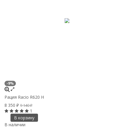
-9%
Рация Racio R620 H
8 350
9 140
₽
₽
1
В корзину
В наличии