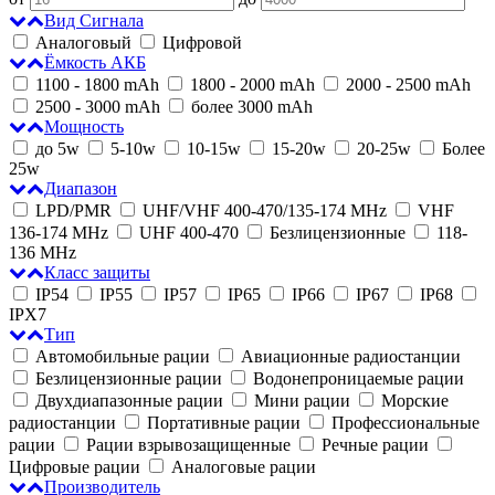
Вид Сигнала
Аналоговый
Цифровой
Ёмкость АКБ
1100 - 1800 mAh
1800 - 2000 mAh
2000 - 2500 mAh
2500 - 3000 mAh
более 3000 mAh
Мощность
до 5w
5-10w
10-15w
15-20w
20-25w
Более
25w
Диапазон
LPD/PMR
UHF/VHF 400-470/135-174 MHz
VHF
136-174 MHz
UHF 400-470
Безлицензионные
118-
136 MHz
Класс защиты
IP54
IP55
IP57
IP65
IP66
IP67
IP68
IPX7
Тип
Автомобильные рации
Авиационные радиостанции
Безлицензионные рации
Водонепроницаемые рации
Двухдиапазонные рации
Мини рации
Морские
радиостанции
Портативные рации
Профессиональные
рации
Рации взрывозащищенные
Речные рации
Цифровые рации
Аналоговые рации
Производитель