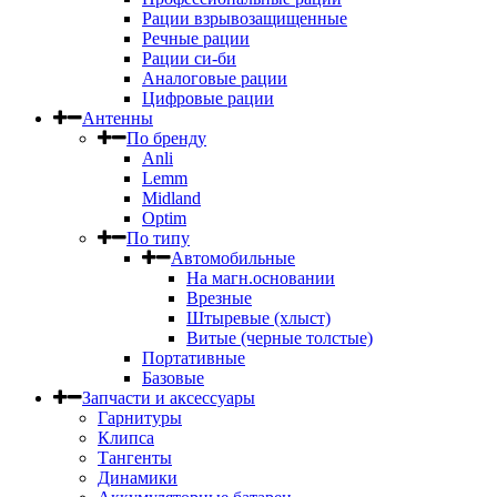
Рации взрывозащищенные
Речные рации
Рации си-би
Аналоговые рации
Цифровые рации
Антенны
По бренду
Anli
Lemm
Midland
Optim
По типу
Автомобильные
На магн.основании
Врезные
Штыревые (хлыст)
Витые (черные толстые)
Портативные
Базовые
Запчасти и аксессуары
Гарнитуры
Клипса
Тангенты
Динамики