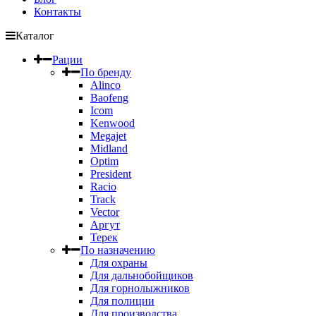
Контакты
Каталог
Рации
По бренду
Alinco
Baofeng
Icom
Kenwood
Megajet
Midland
Optim
President
Racio
Track
Vector
Аргут
Терек
По назначению
Для охраны
Для дальнобойщиков
Для горнолыжников
Для полиции
Для производства