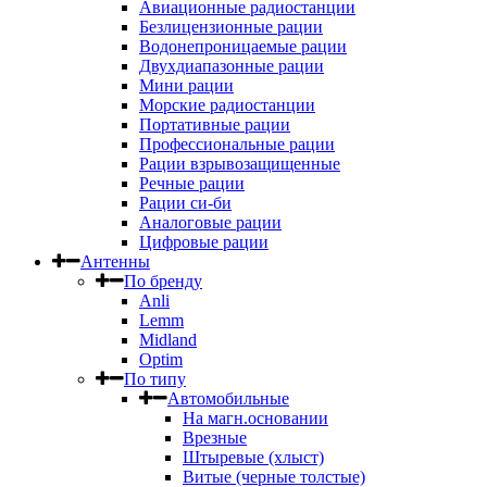
Авиационные радиостанции
Безлицензионные рации
Водонепроницаемые рации
Двухдиапазонные рации
Мини рации
Морские радиостанции
Портативные рации
Профессиональные рации
Рации взрывозащищенные
Речные рации
Рации си-би
Аналоговые рации
Цифровые рации
Антенны
По бренду
Anli
Lemm
Midland
Optim
По типу
Автомобильные
На магн.основании
Врезные
Штыревые (хлыст)
Витые (черные толстые)