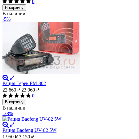
0
В корзину
В наличии
-5%
Рация Терек РМ-302
22 660
₽
23 960
₽
0
В корзину
В наличии
-38%
Рация Baofeng UV-82 5W
1 950
₽
3 150
₽