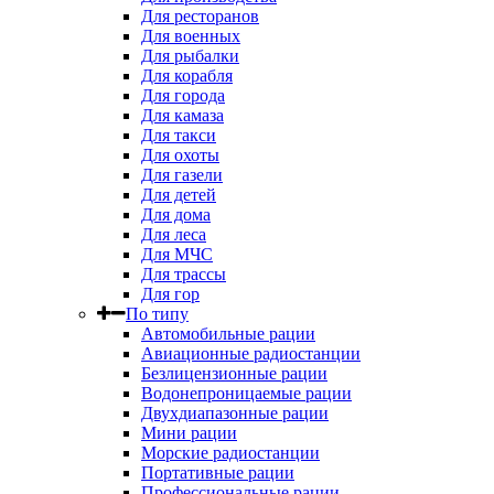
Для ресторанов
Для военных
Для рыбалки
Для корабля
Для города
Для камаза
Для такси
Для охоты
Для газели
Для детей
Для дома
Для леса
Для МЧС
Для трассы
Для гор
По типу
Автомобильные рации
Авиационные радиостанции
Безлицензионные рации
Водонепроницаемые рации
Двухдиапазонные рации
Мини рации
Морские радиостанции
Портативные рации
Профессиональные рации