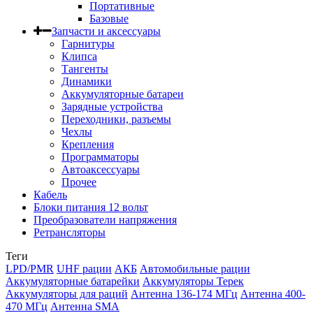
Портативные
Базовые
Запчасти и аксессуары
Гарнитуры
Клипса
Тангенты
Динамики
Аккумуляторные батареи
Зарядные устройства
Переходники, разъемы
Чехлы
Крепления
Программаторы
Автоаксессуары
Прочее
Кабель
Блоки питания 12 вольт
Преобразователи напряжения
Ретрансляторы
Теги
LPD/PMR
UHF рации
АКБ
Автомобильные рации
Аккумуляторные батарейки
Аккумуляторы Терек
Аккумуляторы для раций
Антенна 136-174 МГц
Антенна 400-
470 МГц
Антенна SMA