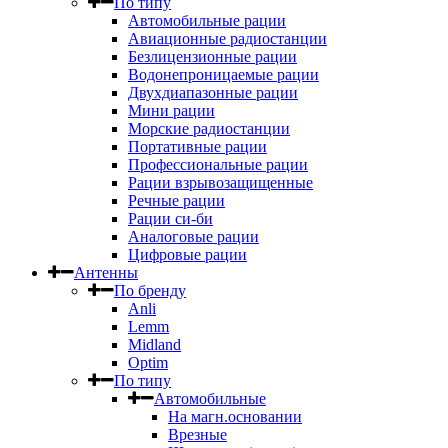
По типу
Автомобильные рации
Авиационные радиостанции
Безлицензионные рации
Водонепроницаемые рации
Двухдиапазонные рации
Мини рации
Морские радиостанции
Портативные рации
Профессиональные рации
Рации взрывозащищенные
Речные рации
Рации си-би
Аналоговые рации
Цифровые рации
Антенны
По бренду
Anli
Lemm
Midland
Optim
По типу
Автомобильные
На магн.основании
Врезные