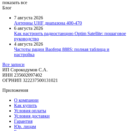
показать все
Блог
7 августа 2026
Антенны UHF диапазона 400-470
6 августа 2026
Как настроить радиостанцию Optim Satellite: пошаговое
руководство
4 августа 2026
Частоты рации Baofeng 888S: полная таблица и
настройка
Все записи
ИП Сорокодумов С.А.
ИНН 235602097402
ОГРНИП 322237500131021
Приложения
О компании
Как купить
Условия оплаты
Условия доставки
Гарантия
Юр. лицам​