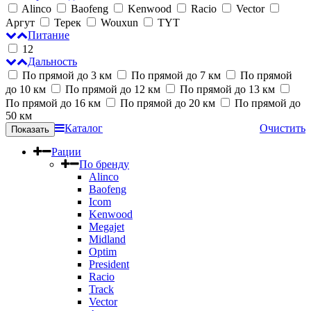
Alinco
Baofeng
Kenwood
Racio
Vector
Аргут
Терек
Wouxun
TYT
Питание
12
Дальность
По прямой до 3 км
По прямой до 7 км
По прямой
до 10 км
По прямой до 12 км
По прямой до 13 км
По прямой до 16 км
По прямой до 20 км
По прямой до
50 км
Каталог
Очистить
Рации
По бренду
Alinco
Baofeng
Icom
Kenwood
Megajet
Midland
Optim
President
Racio
Track
Vector