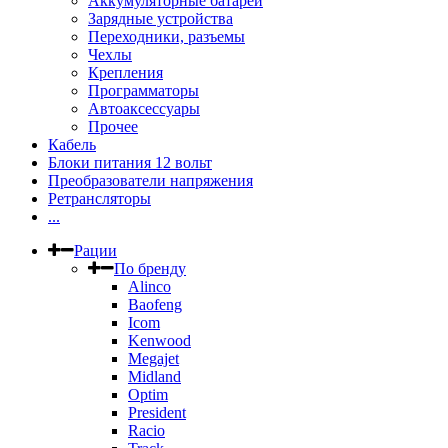
Аккумуляторные батареи
Зарядные устройства
Переходники, разъемы
Чехлы
Крепления
Программаторы
Автоаксессуары
Прочее
Кабель
Блоки питания 12 вольт
Преобразователи напряжения
Ретрансляторы
...
Рации
По бренду
Alinco
Baofeng
Icom
Kenwood
Megajet
Midland
Optim
President
Racio