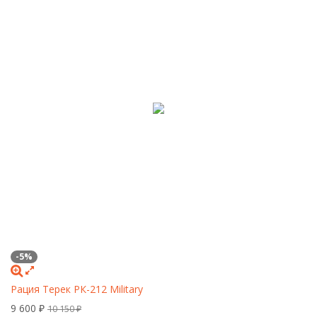
-5%
Рация Терек РК-212 Military
9 600
₽
10 150
₽