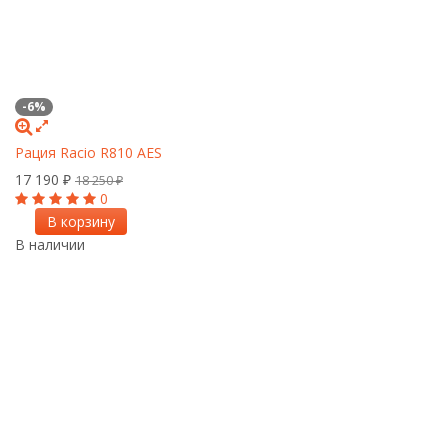
-6%
Рация Racio R810 AES
17 190
₽
18 250
₽
0
В корзину
В наличии