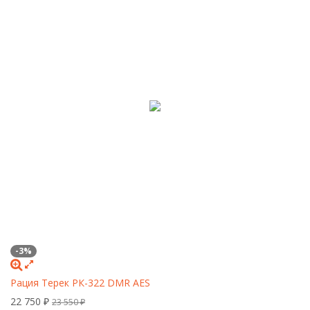
-3%
Рация Терек РК-322 DMR AES
22 750
₽
23 550
₽