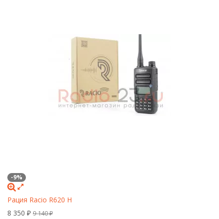
-9%
Рация Racio R620 H
8 350
₽
9 140
₽