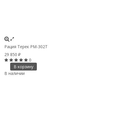
Рация Терек РМ-302Т
29 850
₽
0
В корзину
В наличии