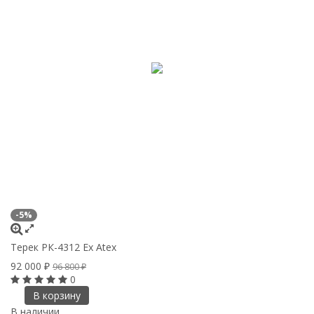
-5%
Терек РК-4312 Ex Atex
92 000
₽
96 800
₽
0
В корзину
В наличии