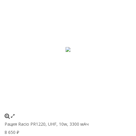
Рация Racio PR1220, UHF, 10w, 3300 мАч
8 650
₽