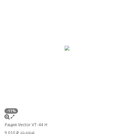
-11%
Рация Vector VT-44 H
9 010
₽
10 100
₽