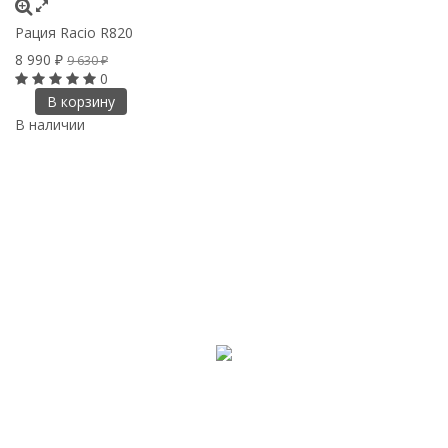
Рация Racio R820
8 990
₽
9 630
₽
0
В корзину
В наличии