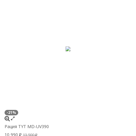
-21%
Рация TYT MD-UV390
10 990
₽
13 900
₽