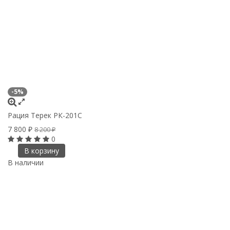
-5%
Рация Терек РК-201С
7 800
₽
8 200
₽
0
В корзину
В наличии