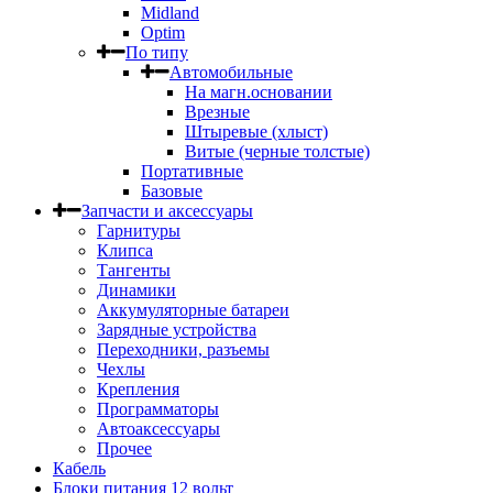
Midland
Optim
По типу
Автомобильные
На магн.основании
Врезные
Штыревые (хлыст)
Витые (черные толстые)
Портативные
Базовые
Запчасти и аксессуары
Гарнитуры
Клипса
Тангенты
Динамики
Аккумуляторные батареи
Зарядные устройства
Переходники, разъемы
Чехлы
Крепления
Программаторы
Автоаксессуары
Прочее
Кабель
Блоки питания 12 вольт