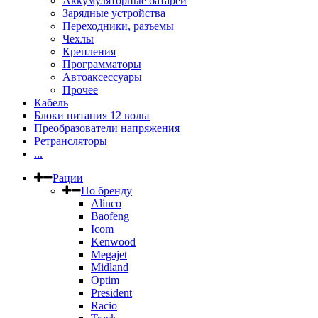
Аккумуляторные батареи
Зарядные устройства
Переходники, разъемы
Чехлы
Крепления
Программаторы
Автоаксессуары
Прочее
Кабель
Блоки питания 12 вольт
Преобразователи напряжения
Ретрансляторы
...
Рации
По бренду
Alinco
Baofeng
Icom
Kenwood
Megajet
Midland
Optim
President
Racio