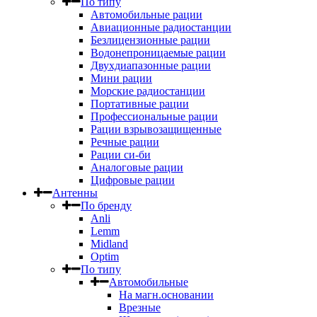
По типу
Автомобильные рации
Авиационные радиостанции
Безлицензионные рации
Водонепроницаемые рации
Двухдиапазонные рации
Мини рации
Морские радиостанции
Портативные рации
Профессиональные рации
Рации взрывозащищенные
Речные рации
Рации си-би
Аналоговые рации
Цифровые рации
Антенны
По бренду
Anli
Lemm
Midland
Optim
По типу
Автомобильные
На магн.основании
Врезные