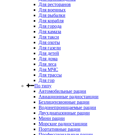
Для ресторанов
Для военных
Для рыбалки
Для корабля
Для города
Для камаза
Для такси
Для охоты
Для газели
Для детей
Для дома
Для леса
Для МЧС
Для трассы
Для гор
По типу
Автомобильные рации
Авиационные радиостанции
Безлицензионные рации
Водонепроницаемые рации
Двухдиапазонные рации
Мини рации
Морские радиостанции
Портативные рации
Профессиональные рации