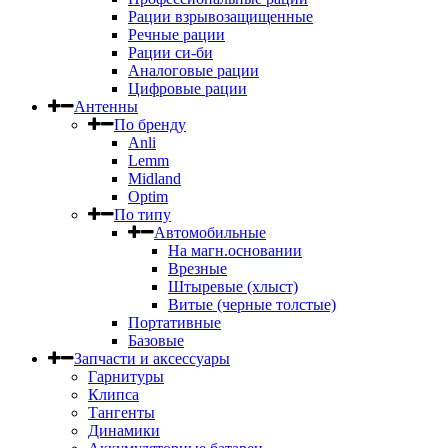
Рации взрывозащищенные
Речные рации
Рации си-би
Аналоговые рации
Цифровые рации
Антенны
По бренду
Anli
Lemm
Midland
Optim
По типу
Автомобильные
На магн.основании
Врезные
Штыревые (хлыст)
Витые (черные толстые)
Портативные
Базовые
Запчасти и аксессуары
Гарнитуры
Клипса
Тангенты
Динамики