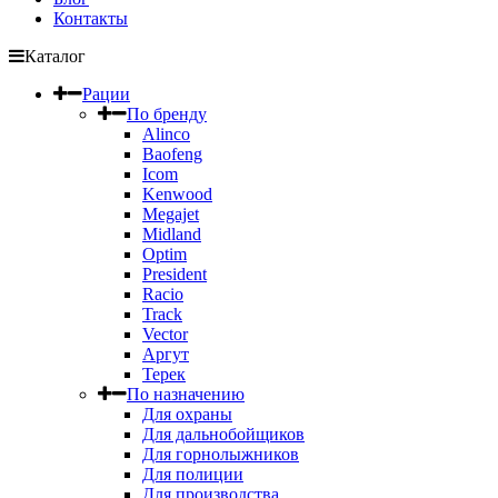
Контакты
Каталог
Рации
По бренду
Alinco
Baofeng
Icom
Kenwood
Megajet
Midland
Optim
President
Racio
Track
Vector
Аргут
Терек
По назначению
Для охраны
Для дальнобойщиков
Для горнолыжников
Для полиции
Для производства