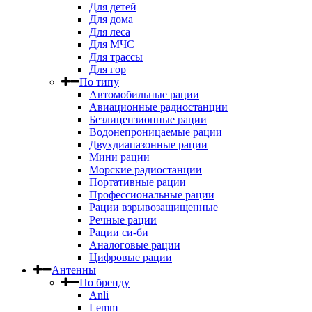
Для детей
Для дома
Для леса
Для МЧС
Для трассы
Для гор
По типу
Автомобильные рации
Авиационные радиостанции
Безлицензионные рации
Водонепроницаемые рации
Двухдиапазонные рации
Мини рации
Морские радиостанции
Портативные рации
Профессиональные рации
Рации взрывозащищенные
Речные рации
Рации си-би
Аналоговые рации
Цифровые рации
Антенны
По бренду
Anli
Lemm