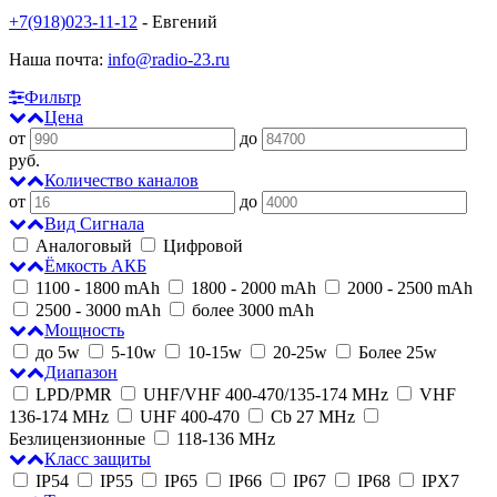
+7(918)023-11-12
- Евгений
Наша почта:
info@radio-23.ru
Фильтр
Цена
от
до
руб.
Количество каналов
от
до
Вид Сигнала
Аналоговый
Цифровой
Ёмкость АКБ
1100 - 1800 mAh
1800 - 2000 mAh
2000 - 2500 mAh
2500 - 3000 mAh
более 3000 mAh
Мощность
до 5w
5-10w
10-15w
20-25w
Более 25w
Диапазон
LPD/PMR
UHF/VHF 400-470/135-174 MHz
VHF
136-174 MHz
UHF 400-470
Cb 27 MHz
Безлицензионные
118-136 MHz
Класс защиты
IP54
IP55
IP65
IP66
IP67
IP68
IPX7