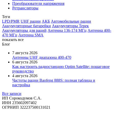
Преобразователи напряжения
Ретрансляторы
Теги
LPD/PMR
UHF рации
АКБ
Автомобильные рации
Аккумуляторные батарейки
Аккумуляторы Терек
Аккумуляторы для раций
Антенна 136-174 МГц
Антенна 400-
470 МГц
Антенна SMA
показать все
Блог
7 августа 2026
Антенны UHF диапазона 400-470
6 августа 2026
Как настроить радиостанцию Optim Satellite: пошаговое
руководство
4 августа 2026
Частоты рации Baofeng 888S: полная таблица и
настройка
Все записи
ИП Сорокодумов С.А.
ИНН 235602097402
ОГРНИП 322237500131021