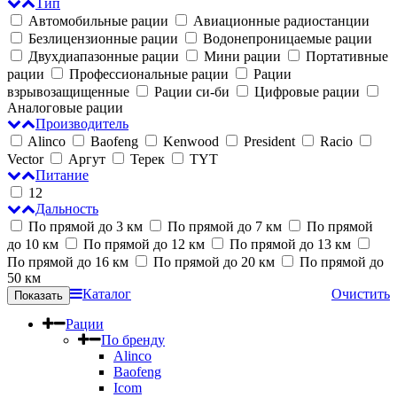
Тип
Автомобильные рации
Авиационные радиостанции
Безлицензионные рации
Водонепроницаемые рации
Двухдиапазонные рации
Мини рации
Портативные
рации
Профессиональные рации
Рации
взрывозащищенные
Рации си-би
Цифровые рации
Аналоговые рации
Производитель
Alinco
Baofeng
Kenwood
President
Racio
Vector
Аргут
Терек
TYT
Питание
12
Дальность
По прямой до 3 км
По прямой до 7 км
По прямой
до 10 км
По прямой до 12 км
По прямой до 13 км
По прямой до 16 км
По прямой до 20 км
По прямой до
50 км
Каталог
Очистить
Рации
По бренду
Alinco
Baofeng
Icom