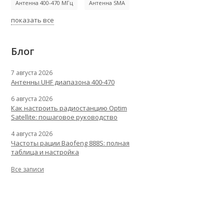
Антенна 400-470 МГц
Антенна SMA
показать все
Блог
7 августа 2026
Антенны UHF диапазона 400-470
6 августа 2026
Как настроить радиостанцию Optim
Satellite: пошаговое руководство
4 августа 2026
Частоты рации Baofeng 888S: полная
таблица и настройка
Все записи