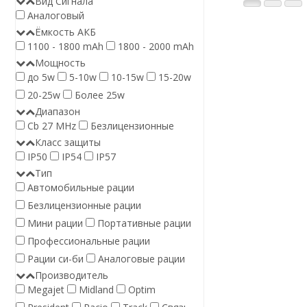
Вид Сигнала
Аналоговый
Ёмкость АКБ
1100 - 1800 mAh
1800 - 2000 mAh
Мощность
до 5w
5-10w
10-15w
15-20w
20-25w
Более 25w
Диапазон
Cb 27 MHz
Безлицензионные
Класс защиты
IP50
IP54
IP57
Тип
Автомобильные рации
Безлицензионные рации
Мини рации
Портативные рации
Профессиональные рации
Рации си-би
Аналоговые рации
Производитель
Megajet
Midland
Optim