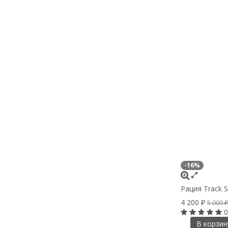
-16%
Рация Track S
4 200
₽
5 000
₽
0
В корзин