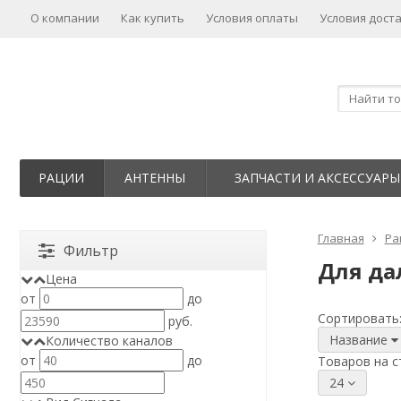
О компании
Как купить
Условия оплаты
Условия дост
РАЦИИ
АНТЕННЫ
ЗАПЧАСТИ И АКСЕССУАРЫ
Главная
Ра
Фильтр
Для д
Цена
от
до
Сортировать
руб.
Название
Количество каналов
от
до
Товаров на с
24