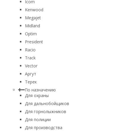
Icom
Kenwood
Megajet
Midland
Optim
President
Racio
Track
Vector
Аргут
Терек
По назначению
Для охраны
Для дальнобойщиков
Для горнолыжников
Для полиции
Для производства